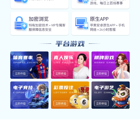
一步提升其整体实力。在一些关键位置上引援，加强
替补阵容深度，将是他们接下来需要重点考虑的问
题。只有这样，他们才能在长达38轮的漫长赛季中保
持稳定表现，实现俱乐部历史性的突破。
2、切尔西成为关键对手
作为英超历史悠久且成就斐然的俱乐部之一，切尔西
无疑是本赛季争冠格局中的一大变数。虽然他们近期
状态起伏不定，但一旦找到感觉，这支蓝军依然具备
强大的竞争力。他们拥有众多世界级球员，在任何时
候都可能凭借个人能力改变比赛走向。
切尔西在面对顶级球队时往往能发挥出色，这使得他
们成为其他争冠对手必须关注的重要因素。如果蓝军
能够保持竞技状态，并与其他强队展开激烈较量，那