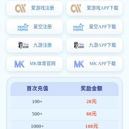
近年来，英超联赛的竞争愈发激烈，各支球队的争冠
之路充满了悬念。当前赛季，西汉姆联队紧随热刺步
伐，不断施压，力争在积分榜上缩小差距。同时，切
尔西作为传统豪门，在这场争冠大战中扮演着关键角
色，他们的表现将直接影响到其他球队的排名和走
势。本篇文章将从四个方面深入探讨英超争冠的白热
化局势，包括西汉姆联对热刺的追赶态势、蓝军切尔
西的重要性、各队之间的竞争关系，以及未来发展趋
势等，为读者呈现一个全面而深刻的分析。
1、西汉姆追赶热刺之路