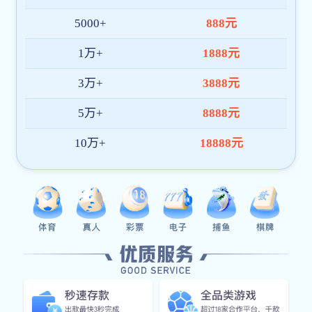
本赛季西汉姆联队展现出了强大的竞争力。他们在主
教练的大力调教下，逐渐形成了一套有效的战术体
系。通过稳定的防守与高效的反击，球队不仅能在主
场取得佳绩，还在客场交锋中屡次让对手感到压力。
这种状态使得他们能够紧紧咬住积分榜上的领先者热
刺。
此外，西汉姆联队在关键比赛中的表现尤为抢眼。他
们面对实力相当或更强劲的对手时，总能以顽强不屈
的精神打出精彩战役。这种拼搏精神不仅提升了球队
士气，也赢得了球迷们的一致认可。随着赛季深入，
西汉姆联队完全有能力继续保持这种状态，并向冠军
发起冲击。
然而，要想真正超越热刺并夺取冠军，西汉姆还需进