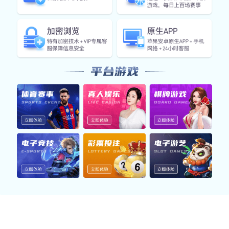
多样赛事服务
覆盖五大热门体育领域，乐竞体育网页 为您提供一站式观赛
与数据支持服务