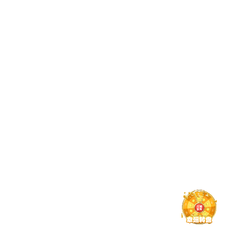
电竞直播
涵盖 LOL、CS:GO、DOTA2 等热门电竞赛事，提供高帧率
直播与赛事专题页，满足不同电竞观众需求。
内容专区
除赛事直播外，还提供赛后采访、球星特辑、战术分析等
多元内容，打造沉浸式体育服务平台。