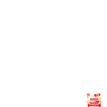
阿德巴约单场狂砍83分力压雷霆全…
下一篇：
尤文图斯向B席报价21合同球员倾
延伸阅读