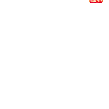
迈阿密国际官方确认雷吉隆右腿膝关节遭
近日，迈阿密国际足球俱乐部官方确认，球队后卫雷吉隆在
比赛中遭遇了...
2026-07-03