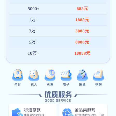
每一次比赛都是运动员心血和努力的结晶，而托哈在
赛后的感慨则深刻反映了他对此次失利的不甘与遗
憾。在赛场上，他倾注了全部精力，但结果却未能如
愿，这种心理落差使他倍感失落。作为一名职业运动
员，托哈明白胜负乃常事，但这并不能掩盖内心对胜
利的渴望。
同时，他也意识到，虽然经历了一场令人失望的比
赛，但每一次挫折都蕴藏着宝贵的经验教训。这种情
绪上的波动让他更加坚定，要从失败中汲取力量，并
转化为下一次成功的动力。正因如此，他在赛后不仅
没有沉浸于失落之中，而是迅速调整心态，积极面对
未来。
最终，在痛苦与希望之间，托哈选择了后者。他坚