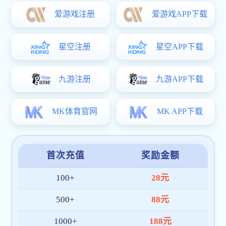
在即将到来的NBA赛季中，骑士队对明星球员米切尔
的续约问题引发了广泛关注。根据最新消息，骑士希
望能够在明年与米切尔达成一份新合同，这份合同有
可能让他获得高达8000万的薪资。然而，米切尔似乎
倾向于推迟做出决定，这一情况不仅关系到他的个人
职业生涯，也将影响骑士队的未来发展。本篇文章将
从四个方面深入探讨这一话题，包括骑士队的续约意
图、米切尔的市场价值、可能的决策因素以及对球队
未来的影响，以期为读者提供全面而深刻的分析。
1、骑士续约意图与策略