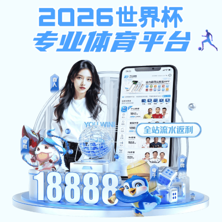
注册入口
乐竞体育网页
APP与网页版入
口｜畅享全球体育赛事与数据
服务
欢迎访问
乐竞体育网页
，提供全面覆盖足球、
篮球、电竞等项目的赛事资讯与数据内容， 支
持
APP下载
与
网页使用
，每日同步更新千场比
赛，聚焦热门体育内容， 助您轻松获取赛事动
态，掌握比赛节奏。