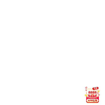
延伸阅读
利拉德回母校韦伯州立大学视察篮球赛展