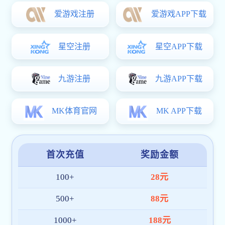
在2023赛季的NBA中，黄蜂队宣布将球员迪亚巴特的
合同转为全额保障待遇，这一决定引发了广泛关注。
作为年轻球员，迪亚巴特在过去的赛季中展现出不俗
的潜力和实力，此次转变不仅意味着他未来一个赛季
的经济保障，也表明了黄蜂队对他的重视。这篇文章
将从多个角度深入探讨这一决定的重要性，包括迪亚
巴特个人发展、球队整体战略、对球迷的影响以及未
来展望等方面，旨在全面解析黄蜂队这一重大举措背
后的意义。
1、迪亚巴特的发展历程