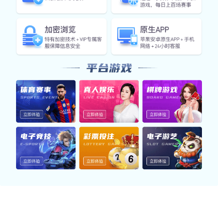
迪亚巴特还需要适应联盟中的各种挑战。从战术体系
到身体对抗，这些都需要时间去磨合。黄蜂队此次将
其合同转为全额保障，无疑是在为他的成长提供更好
的环境，让他能够更加专注于提升自身水平，而无需
过多担忧经济问题。
2、球队战略与规划
黄蜂队近年来一直在寻求重建，通过引入年轻有潜力
的新秀来增强球队实力。而选择将迪亚巴特合同转为
全额保障，是响应这一战略的重要一步。这一决策不
仅是对其个人能力的认可，也是团队整体建设的一部
分，有助于提升球队未来的发展潜力。
在当前NBA环境下，各支球队都希望能找到具有长远
价值的人才。通过这项措施，黄蜂队向外界传达了一