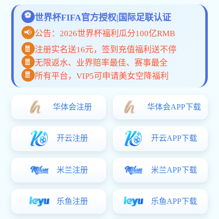
手机App
网页版
吕文君分享海港梯队训练精彩
瞬间期待你们不断进步加油努
力拼搏创造辉煌
2026-06-22 19:02
35 次阅读
首页
/
体育焦点