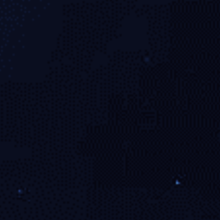
C米兰水晶宫药
劳拉表现出了浓厚的兴趣，其中包括意大...