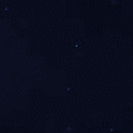
策略小波特或成
金州勇士交易策略的看法，尤其是小波...
效力并渴望赢得
，他愿意为国际米兰（国米）效力，并渴望赢...