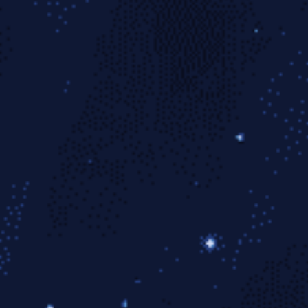
重要性不言而喻。他不仅是得分机器，更是团队精神和斗志的象
有些无奈。在末节，当比分悬殊时，他几次深呼吸并摇头，无疑
讨论。一方面，他们理解字母哥承受着巨大的压力，希望他能够
气。因此，在心理素质方面，加强训练显得尤为重要。
尖球员，不仅需要承担得分任务，还要在关键时刻激励其他队友
动全队士气，以求突破当前困境。
战
充满挑战。从伤病问题到阵容调整，各种因素交织，使得球队难
败绩，让人感到忧虑。
调整战术、激发球员潜力成为当务之急。如果不能及时解决这些
其个人发挥直接关系到全队命运，这也是当前讨论焦点之一。