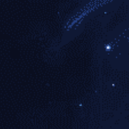
针对这些挑战，管理层需考虑是否进行人
同克服眼前困难，实现逆转局势的目标。
4、事件对未来发展的影
这次惨败虽然痛苦，但也为雄鹿提供了一
他们可以更好地制定后续计划，以确保再
另外，对于字母哥来说，这也是一次自我
作，相信他能够带领团队重回正轨，为接
总之，此次事件提醒我们，在体育竞技中
道路。
总结：
通过此次惨败事件，我们看到的不仅是一
案，才能真正实现蜕变与成长。因此，对