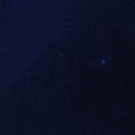
西媒报道多队争抢伊劳拉A
，特别是他自曝...
近期，西媒报道称多支球队对伊
2026-07-15