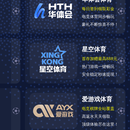
注
球队表现的广泛讨论。特别是球队核心字母