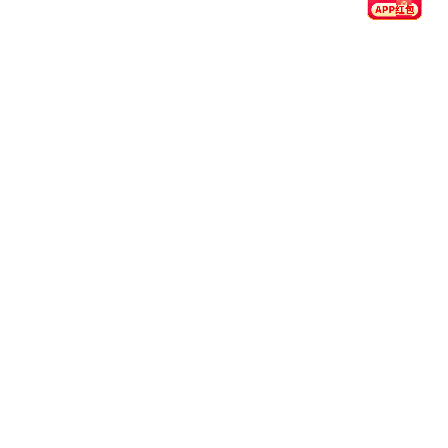
东体报道海港租借让克劳德可进可退买断
近日，东体报道称，上海海港俱乐部与克劳德的租借协议引
起了广泛关注...
2026-06-05