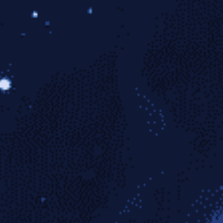
场时间不断增加，其稳定性也逐渐显现出来。这种持续性的优异
加值得期待。
求
慕尼黑始终是一支竞争力十足的球队。然而，在经历了一些伤病
维奇正符合他们的需求。
才与引进外援相结合的方法来保证球队竞争力。如果能够顺利引入
队整体年龄结构，提高战斗力和适应性。
虑每一个转会决定。而像拉基蒂 奇这样的资深球员提供建议，无
止于一笔交易，更意味着俱乐部战略眼光与重建决心的大幅提升。
nto two paragraphs for the final summary. In this case, 
cle—highlighting both the recommendations made by Rakitić 