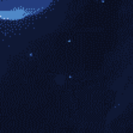
洛瑞幽默回应未来执教可能性称难以驾驭
在当前的篮球界，洛瑞以其独特的风格和幽默感备受关
2026-06-04