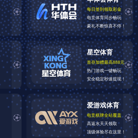
章将介绍拉基蒂奇与武什科维奇之间的关