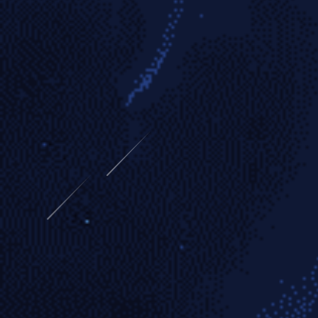
作为一名现代中后卫，技术能力是至关重
球技巧。这使得他能够在组织进攻时扮演
此外，武什科维奇在控球中的冷静处理令
仅让他的个人表现更加出色，也提升了整
再者，他对于战术布置有着敏锐的洞察力
轻后卫所欠缺的重要品质，也正是这些特
3、身体素质与竞技状态
除了技术方面，身体素质同样是成为顶级
明显优势。他可以轻松应对高大的前锋，
除了身高和力量外，速度也是现代足球不
质。经过系统训练，武什科维奇展现出了