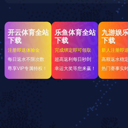
系，以及拉基蒂奇为何会对这位年轻球员
被认为是未来顶级中后卫的潜力股。此外
响。最后，从历史和未来的角度总结武什
1、拉基蒂奇与武什科
拉基蒂奇，这位克罗地亚国脚，以其出色
代表国家队参加重要赛事。他深知优秀球
武什科维奇是一名崭露头角的新星，目前
基蒂奇的关注。拉基蒂奇认为，武什科维
由于两人同为克罗地亚人，拉基蒂奇对于
到合适的新一代防线核心。因此，他向拜
2、武什科维奇的技术特