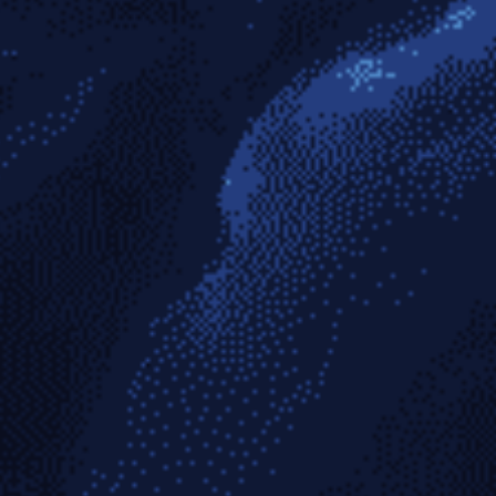
ić's technical and physical attributes but also emphasizes 
their quest for future success. Ultimately, this recommenda
ayern's long-term aspirations.