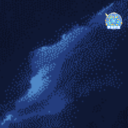
表现无疑为他赢得了更多关注，并为即将到
潮及老将退役后的阵容调整，他们急需引入
像武什科维 奇这样具备潜力的新星，将有
疑能够帮助俱乐部做出明智选择。因此，如
a comprehensive summary would
as well as the potential that Vušković