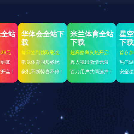
产生如此高的评价。接着，我们将分析武什科维奇在技术、身体
，还将讨论拜仁慕尼黑俱乐部对新签约球员的需求及其在防线上
科维奇的发展前景以及他能为拜仁带来的价值。
维奇关系
的技术和丰富的比赛经验而闻名。在他的职业生涯中，他不仅在
员的重要性，因此在看到年轻才俊武什科维奇时，立即给予了高
在克罗地亚联赛中表现突出。作为一名中后卫，他展现出了极强
奇具备成为顶级后卫所需的一切条件，包括技术、身体素质以及
年轻球员有着特别关注。他希望通过自己的推荐，为国家培养更
仁管理层推荐了武什科维奇，期待双方能达成合作。
点