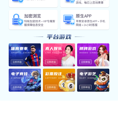
因此，尽管他具备成为优秀教练所需的一切素质，但
洛瑞却清楚自身局限。这种自知之明反映出他对篮球
运动深刻理解，同时也表明了他不愿轻易尝试未知领
域的谨慎态度。在这方面，他展现出的成熟思考无疑
让人敬佩。
2、对自我定位及与球员关系
作为一名经历丰富且极具竞争力的球员，洛瑞一直以
来都非常注重自我定位。他清楚自己在球队中的角色
以及如何发挥最大效能。而这种明确性，不仅帮助他
成为一位成功运动员，也为他日后可能转型为教练打
下了良好基础。
然而，在谈到执教时，洛瑞提到“难以驾驭与自己相似
的球员”，这实际上反映了他对于自身风格及其局限性