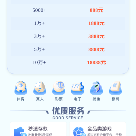
国际米兰作为意甲传统豪门，一直以来在转会市场上
都非常活跃。此次计划出售弗拉泰西，主要是为了优
化球队阵容和财务状况。国米在过去几个赛季面临着
财政压力，因此需要通过卖人来获得资金支持，以维
持俱乐部运营。
据悉，国米对于弗拉泰西的定价区间为2000万至2500
万欧元，这一价格在当前转会市场上相对合理。考虑
到他的潜力和技术特点，这样的报价也使得多家俱乐
部愿意参与竞购。
此外，国米内部也希望能通过这一交易为引进新球员
腾出空间，希望能够引入一些更具实力或潜力的新
星，以提升球队整体竞争力。因此，此次出售不仅是
为了短期利益，更是长远发展的战略布局。